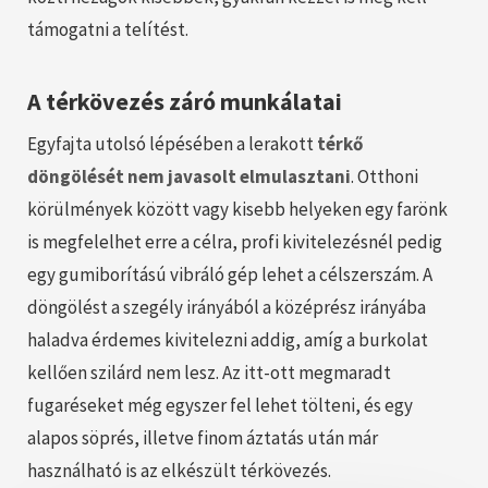
támogatni a telítést.
A térkövezés záró munkálatai
Egyfajta utolsó lépésében a lerakott
térkő
döngölését nem javasolt elmulasztani
. Otthoni
körülmények között vagy kisebb helyeken egy farönk
is megfelelhet erre a célra, profi kivitelezésnél pedig
egy gumiborítású vibráló gép lehet a célszerszám. A
döngölést a szegély irányából a középrész irányába
haladva érdemes kivitelezni addig, amíg a burkolat
kellően szilárd nem lesz. Az itt-ott megmaradt
fugaréseket még egyszer fel lehet tölteni, és egy
alapos söprés, illetve finom áztatás után már
használható is az elkészült térkövezés.