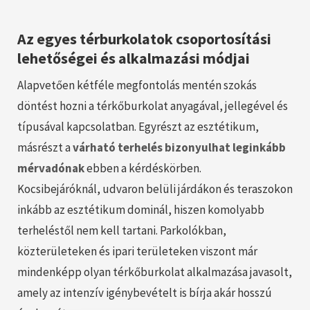
Az egyes térburkolatok csoportosítási
lehetőségei és alkalmazási módjai
Alapvetően kétféle megfontolás mentén szokás
döntést hozni a térkőburkolat anyagával, jellegével és
típusával kapcsolatban. Egyrészt az esztétikum,
másrészt a
várható terhelés bizonyulhat leginkább
mérvadónak
ebben a kérdéskörben.
Kocsibejáróknál, udvaron belüli járdákon és teraszokon
inkább az esztétikum dominál, hiszen komolyabb
terheléstől nem kell tartani. Parkolókban,
közterületeken és ipari területeken viszont már
mindenképp olyan térkőburkolat alkalmazása javasolt,
amely az intenzív igénybevételt is bírja akár hosszú