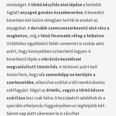
minőséget. A
térkő készítés első lépése
a fentebb
taglalt
anyagok gondos összekeverése
. A keverést
követően két külön rétegben terítik le ezeket az
anyagokat. A
durvább szemcseszerkezetű alsó rész a
magbeton
, míg a
felső finomabb réteg a felbeton
.
Utóbbihoz egyébként fehér cementet is szokás adni
azért, hogy könnyebben színezhető legyen. A
következő lépés a
vibrációs kezeléssel
megvalósított tömörítés
. A térkövet azért kell
tömöríteni, hogy
víz semmiképp ne kerüljön a
szerkezetébe
, elkerülve ezáltal a téli nemkívánatos
szétfagyást. Végül az
érlelés, vagyis a térkő készre
szárítása
lesz csak hátra. A hozzáadott adalékok és a
speciális elhelyezés függvényében ez legfeljebb két-
három nap alatt sikeresen le is zárulhat.