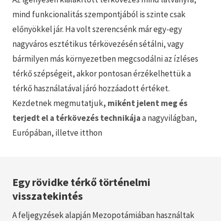
mind funkcionalitás szempontjából is szinte csak
előnyökkel jár. Ha volt szerencsénk már egy-egy
nagyváros esztétikus térkövezésén sétálni, vagy
bármilyen más környezetben megcsodálni az ízléses
térkő szépségeit, akkor pontosan érzékelhettük a
térkő használatával járó hozzáadott értéket.
Kezdetnek megmutatjuk
, miként jelent meg és
terjedt el a térkövezés technikája
a nagyvilágban,
Európában, illetve itthon
Egy rövidke térkő történelmi
visszatekintés
A feljegyzések alapján Mezopotámiában használtak