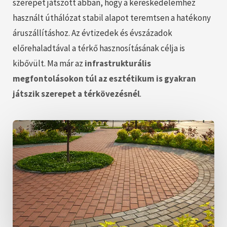
szerepet játszott abban, hogy a kereskedelemhez
használt úthálózat stabil alapot teremtsen a hatékony
áruszállításhoz. Az évtizedek és évszázadok
előrehaladtával a térkő hasznosításának célja is
kibővült. Ma már az
infrastrukturális
megfontolásokon túl az esztétikum is gyakran
játszik szerepet a térkövezésnél
.