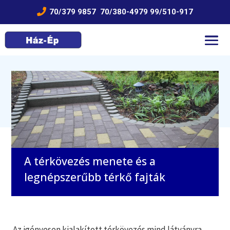

70/379 9857
70/380-4979
99/510-917
A térkövezés menete és a
legnépszerűbb térkő fajták
Az igényesen kialakított térkövezés mind látványra,