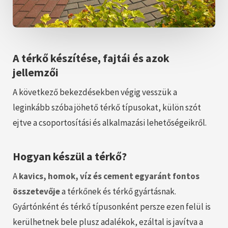
A térkő készítése, fajtái és azok
jellemzői
A következő bekezdésekben végig vesszük a
leginkább szóba jöhető térkő típusokat, külön szót
ejtve a csoportosítási és alkalmazási lehetőségeikről.
Hogyan készül a térkő?
A
kavics, homok, víz és cement egyaránt fontos
összetevője
a térkőnek és térkő gyártásnak.
Gyártónként és térkő típusonként persze ezen felül is
kerülhetnek bele plusz adalékok, ezáltal is javítva a