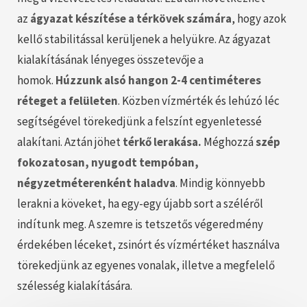
az
ágyazat készítése a térkövek számára
, hogy azok
kellő stabilitással kerüljenek a helyükre. Az ágyazat
kialakításának lényeges összetevője a
homok.
Húzzunk alsó hangon 2-4 centiméteres
réteget a felületen
. Közben vízmérték és lehúzó léc
segítségével törekedjünk a felszínt egyenletessé
alakítani. Aztán jöhet
térkő lerakása.
Méghozzá
szép
fokozatosan, nyugodt tempóban,
négyzetméterenként haladva
. Mindig könnyebb
lerakni a köveket, ha egy-egy újabb sort a széléről
indítunk meg. A szemre is tetszetős végeredmény
érdekében léceket, zsinórt és vízmértéket használva
törekedjünk az egyenes vonalak, illetve a megfelelő
szélesség kialakítására.