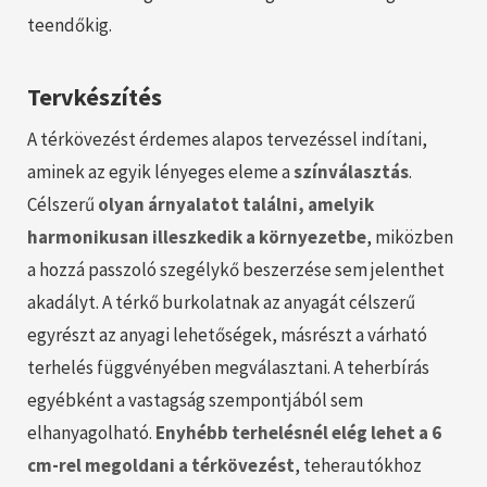
teendőkig.
Tervkészítés
A térkövezést érdemes alapos tervezéssel indítani,
aminek az egyik lényeges eleme a
színválasztás
.
Célszerű
olyan árnyalatot találni, amelyik
harmonikusan illeszkedik a környezetbe
, miközben
a hozzá passzoló szegélykő beszerzése sem jelenthet
akadályt. A térkő burkolatnak az anyagát célszerű
egyrészt az anyagi lehetőségek, másrészt a várható
terhelés függvényében megválasztani. A teherbírás
egyébként a vastagság szempontjából sem
elhanyagolható.
Enyhébb terhelésnél elég lehet a 6
cm-rel megoldani a térkövezést
, teherautókhoz