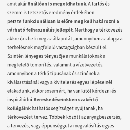
amit akár
önállóan is megoldhatunk
. A tartós és
szemre is tetszetős eredmény érdekében
persze
funkcionálisan is előre meg kell határozni a
várható felhasználás jellegét
. Merthogy a térkövezés
akkor őrizheti meg az állapotát, amennyiben az alapja a
terhelésnek megfelelő vastagságban készült el.
Szintén lényeges tényezője a munkálatoknak a
megfelelő tömörítés, valamint a vízelvezetés.
Amennyiben a térkő típusának és színének a
kiválasztásánál vagy a kivitelezés egyes lépéseinél
elakadunk, akkor sosem árt, ha van kitől kérdezni és
inspirálódni.
Kereskedéseinkben szakértő
kollégáink
hathatós segítséget nyújtanak, ha
térkövezést tervez. Többek között az anyagbeszerzés,
a tervezés, vagy éppenséggel a megvalósítás egyes