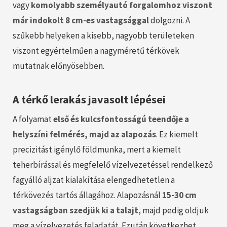
vagy
komolyabb személyautó forgalomhoz viszont
már indokolt 8 cm-es vastagsággal
dolgozni. A
szűkebb helyeken a kisebb, nagyobb területeken
viszont egyértelműen a nagyméretű térkövek
mutatnak előnyösebben.
A térkő lerakás javasolt lépései
A folyamat
első és kulcsfontosságú teendője a
helyszíni felmérés, majd az alapozás
. Ez kiemelt
precizitást igénylő földmunka, mert a kiemelt
teherbírással és megfelelő vízelvezetéssel rendelkező
fagyálló aljzat kialakítása elengedhetetlen a
térkövezés tartós állagához. Alapozásnál
15-30 cm
vastagságban szedjük ki a talajt
, majd pedig oldjuk
meg a vízelvezetés feladatát. Ezután következhet