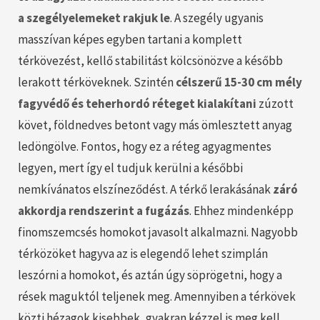
a
szegélyelemeket
rakjuk le
. A szegély ugyanis
masszívan képes egyben tartani a komplett
térkövezést, kellő stabilitást kölcsönözve a később
lerakott térköveknek. Szintén
célszerű 15-30 cm mély
fagyvédő és teherhordó réteget kialakítani
zúzott
követ, földnedves betont vagy más ömlesztett anyag
ledöngölve. Fontos, hogy ez a réteg agyagmentes
legyen, mert így el tudjuk kerülni a későbbi
nemkívánatos elszíneződést. A térkő lerakásának
záró
akkordja rendszerint a fugázás
. Ehhez mindenképp
finomszemcsés homokot javasolt alkalmazni. Nagyobb
térközöket hagyva az is elegendő lehet szimplán
leszórni a homokot, és aztán úgy söprögetni, hogy a
rések maguktól teljenek meg. Amennyiben a térkövek
közti hézagok kisebbek, gyakran kézzel is meg kell