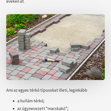
éveken át.
Ami az egyes térkő típusokat illeti, leginkább
a hullám térkő;
az úgynevezett “macskakő”;