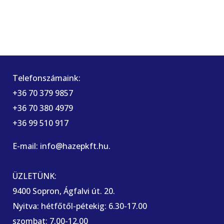
Telefonszámaink:
+36 70 379 9857
+36 70 380 4979
+36 99 510 917
E-mail: info@hazepkft.hu.
ÜZLETÜNK:
9400 Sopron, Ágfalvi út. 20.
Nyitva: hétfőtől-pétekig: 6.30-17.00
szombat: 7.00-12.00