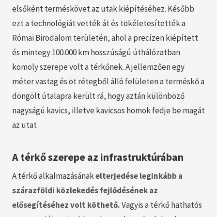
elsőként terméskövet az utak kiépítéséhez. Később
ezt a technológiát vették át és tökéletesítették a
Római Birodalom területén, ahol a precízen kiépített
és mintegy 100.000 km hosszúságú úthálózatban
komoly szerepe volt a térkőnek. A jellemzően egy
méter vastag és öt rétegből álló felületen a terméskő a
döngölt útalapra került rá, hogy aztán különböző
nagyságú kavics, illetve kavicsos homok fedje be magát
az utat
A térkő szerepe az infrastruktúrában
A térkő alkalmazásának
elterjedése leginkább a
szárazföldi közlekedés fejlődésének az
elősegítéséhez volt köthető.
Vagyis a térkő hathatós