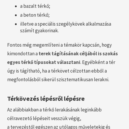
a bazalt térkő;
a beton térkő;
illetve a speciális szegélykövek alkalmazása
számít gyakorinak.
Fontos még megemlíteni a témakör kapcsán, hogy
kimondottan a
terek tágításának céljából is szokás
egyes térkő típusokat választani
. Egyébként a tér
úgy is tágítható, ha a térkövet célzottan ebből a
megfontolásból sikerül szisztematikusan lerakni.
Térkövezés lépésről lépésre
Az alábbiakban a térkő lerakásának leginkább
célravezető lépéseit vesszük végig,
a tervezéstől egészen az utólagos műveletekig és