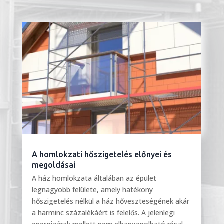
A homlokzati hőszigetelés előnyei és
megoldásai
A ház homlokzata általában az épület
legnagyobb felülete, amely hatékony
hőszigetelés nélkül a ház hőveszteségének akár
a harminc százalékáért is felelős. A jelenlegi