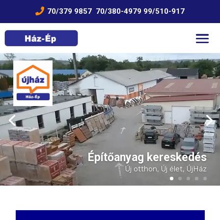

70/379 9857
70/380-4979
99/510-917
Építőanyag kereskedés
Új otthon, Új élet, ÚjHáz
1
2
3
4
5