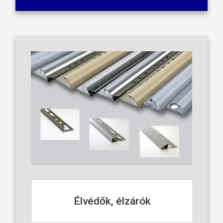
Élvédők, élzárók