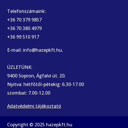
Telefonszámaink:
+36 70 379 9857
+36 70 380 4979
+36 99 510 917
E-mail: info@hazepkft.hu.
ÜZLETÜNK:
9400 Sopron, Ágfalvi út. 20.
Nyitva: hétfőtől-pétekig: 6.30-17.00
szombat: 7.00-12.00
Adatvédelmi tájékoztató
Copyright © 2025 hazepkft.hu