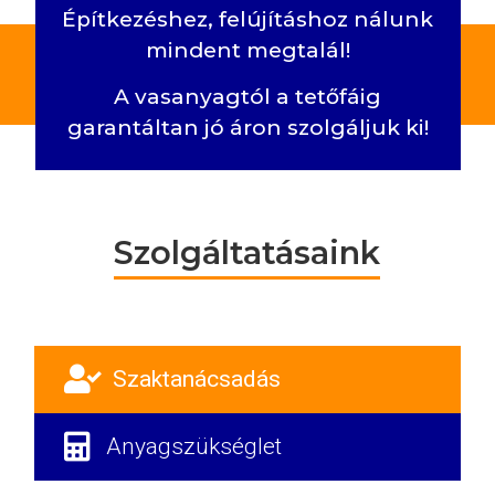
Építkezéshez, felújításhoz nálunk
mindent megtalál!
A vasanyagtól a tetőfáig
garantáltan jó áron
szolgáljuk ki!
Szolgáltatásaink

Szaktanácsadás

Anyagszükséglet