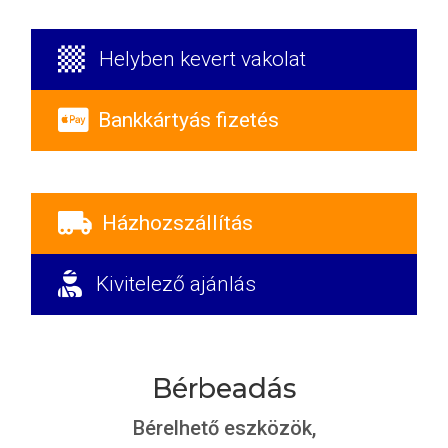

Helyben kevert vakolat

Bankkártyás fizetés

Házhozszállítás

Kivitelező ajánlás
Bérbeadás
Bérelhető eszközök,