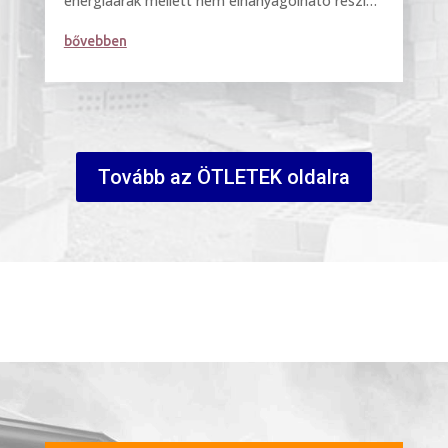
energiaárak mellett nem elhanyagolható részlet,
hogy milyen homlokzati hőszigetelő rendszert...
bővebben
Tovább az ÖTLETEK oldalra