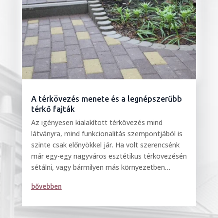
A térkövezés menete és a legnépszerűbb
térkő fajták
Az igényesen kialakított térkövezés mind
látványra, mind funkcionalitás szempontjából is
szinte csak előnyökkel jár. Ha volt szerencsénk
már egy-egy nagyváros esztétikus térkövezésén
sétálni, vagy bármilyen más környezetben
megcsodálni az ízléses térkő szépségeit,...
bővebben