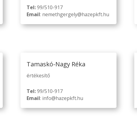
Tel:
99/510-917
Email
: nemethgergely@hazepkft.hu
Tamaskó-Nagy Réka
értékesítő
Tel:
99/510-917
Email
: info@hazepkft.hu