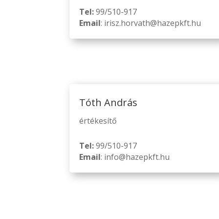
Tel:
99/510-917
Email
: irisz.horvath@hazepkft.hu
Tóth András
értékesítő
Tel:
99/510-917
Email
: info@hazepkft.hu