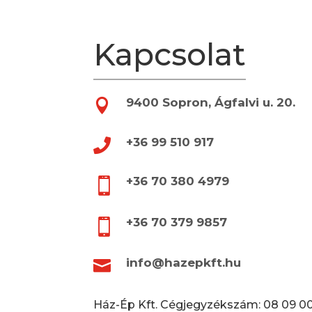
Kapcsolat
9400 Sopron, Ágfalvi u. 20.

+36 99 510 917

+36 70 380 4979

+36 70 379 9857

info@hazepkft.hu

Ház-Ép Kft. Cégjegyzékszám: 08 09 0