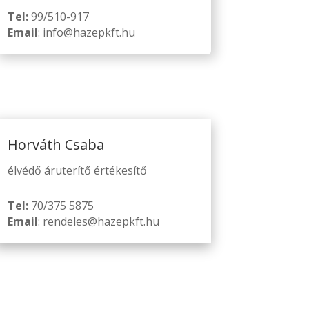
Tel:
99/510-917
Email
: info@hazepkft.hu
Horváth Csaba
élvédő áruterítő értékesítő
Tel:
70/375 5875
Email
: rendeles@hazepkft.hu