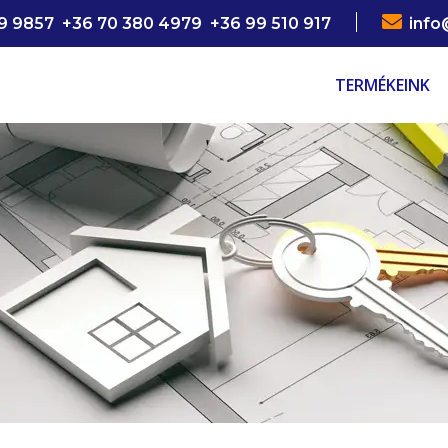

9 9857 +36 70 380 4979 +36 99 510 917
info
TERMÉKEINK