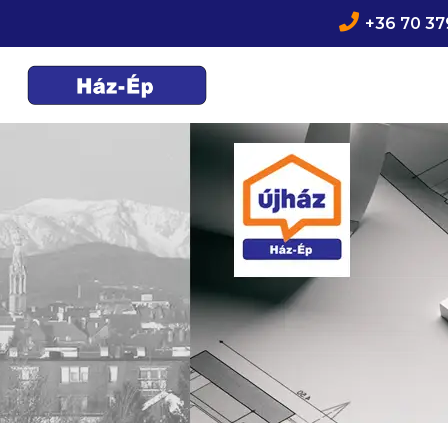

+36 70 37