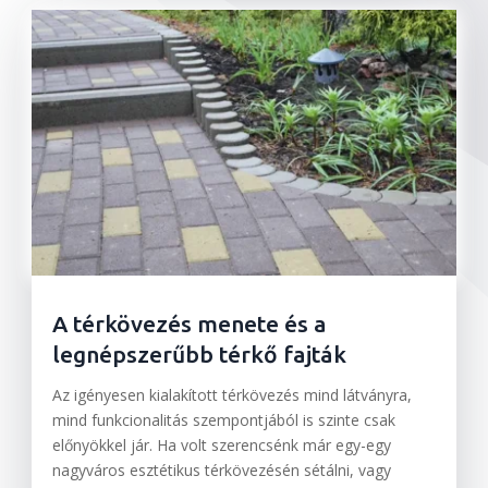
A térkövezés menete és a
legnépszerűbb térkő fajták
Az igényesen kialakított térkövezés mind látványra,
mind funkcionalitás szempontjából is szinte csak
előnyökkel jár. Ha volt szerencsénk már egy-egy
nagyváros esztétikus térkövezésén sétálni, vagy