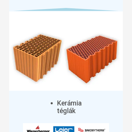
Kerámia
téglák