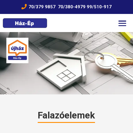

70/379 9857
70/380-4979
99/510-917
Falazóelemek