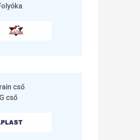
Folyóka
rain cső
G cső