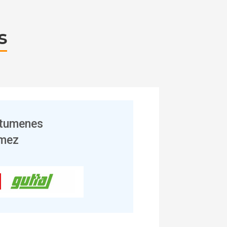
s
itumenes
emez