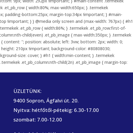
bottom: 9px; width: 292px !important; } #main-content .termekek
ek .et_pb_row { width:80%; max-width:650px; } .termekek
30px; padding-bottom:25px; margin-top:34px !important; } #main-
 top !important; } } @media only screen and (max-width: 767px) { #h1
termekek .et_pb_row { width:86%; } .termekek .et_pb_row:first-of-
_column:nth-child(even) .et_pb_image { max-width:350px; } .termekek
content: ''; position: absolute; left: 3vw; bottom: 2px; width: 0;
 { height: 210px !important; background-color: #80808030;
ground-size: cover; } #h1 { width:min-content; } .termekek
t .termekek .et_pb_column:nth-child(2n) .et_pb_image { margin-top:
ÜZLETÜNK:
9400 Sopron, Ágfalvi út. 20.
Nyitva: hétfőtől-pétekig: 6.30-17.00
szombat: 7.00-12.00