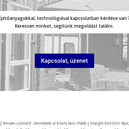
Építőanyagokkal, technológiával kapcsolatban kérdése van 
Keressen minket, segítünk megoldást találni.
Kapcsolat, üzenet
} #main-content .termekek ul li:not(:last-child) { margin-bottom: 8p