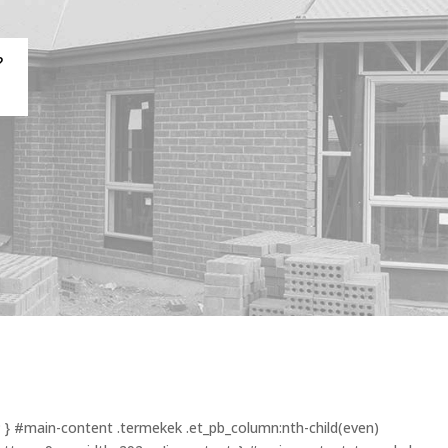
?
x; } #main-content .termekek .et_pb_column:nth-child(even)