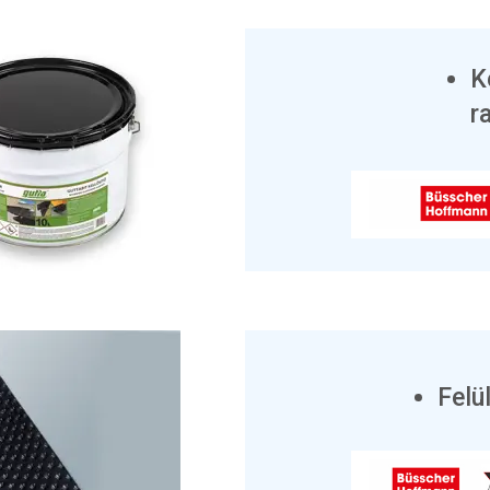
K
r
Felü