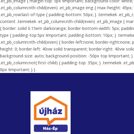
.et_pb_image { margin-top: 5px !important; background-color: white;
.et_pb_column:nth-child(even) .et_pb_image img { max-height: 45px;
.et_pb_row:last-of-type { padding-bottom: 50px; } .termekek .et_pb_c
content .termekek .et_pb_column:nth-child(even) .et_pb_image { marg
{ border: solid 0.15em darkorange; border-bottom-width: 5px; padding
type { padding-top:5px !important; padding-bottom: 10px; } .termeke
.et_pb_column:nth-child(even) { border-left:none; border-right:none; p
height: 0; border-left: 40vw solid transparent; border-right: 40vw s
background-size: auto; background-position: -50px top !important; }
.et_pb_column:not(:first-child) { padding-top: 35px; } .termekek .et
0px !important; } }