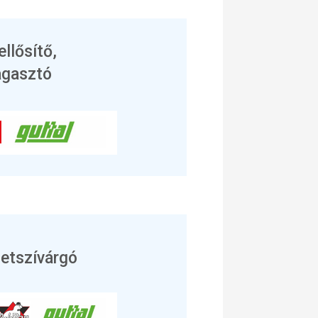
ellősítő,
agasztó
letszívárgó