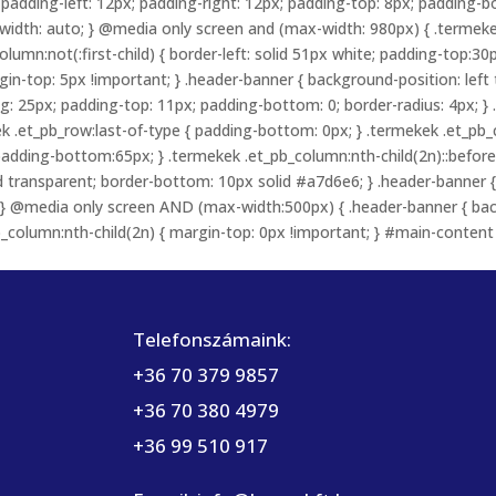
 padding-left: 12px; padding-right: 12px; padding-top: 8px; padding-
 width: auto; } @media only screen and (max-width: 980px) { .termek
olumn:not(:first-child) { border-left: solid 51px white; padding-top:
in-top: 5px !important; } .header-banner { background-position: left
: 25px; padding-top: 11px; padding-bottom: 0; border-radius: 4px; } .
k .et_pb_row:last-of-type { padding-bottom: 0px; } .termekek .et_pb
adding-bottom:65px; } .termekek .et_pb_column:nth-child(2n)::before { 
olid transparent; border-bottom: 10px solid #a7d6e6; } .header-banner
 } @media only screen AND (max-width:500px) { .header-banner { back
_pb_column:nth-child(2n) { margin-top: 0px !important; } #main-conten
Telefonszámaink:
+36 70 379 9857
+36 70 380 4979
+36 99 510 917