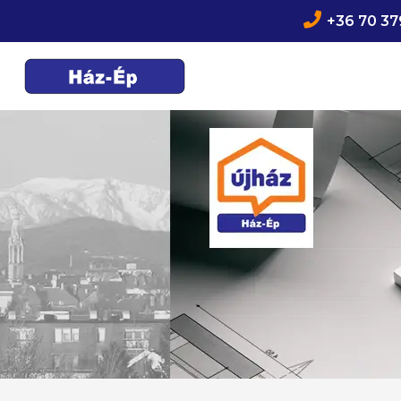

+36 70 37