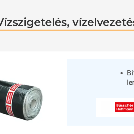
Vízszigetelés, vízelvezeté
B
l