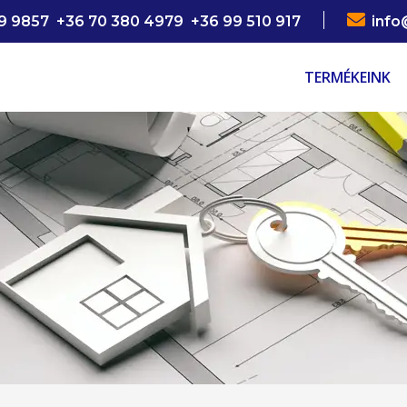

9 9857 +36 70 380 4979 +36 99 510 917
info
TERMÉKEINK