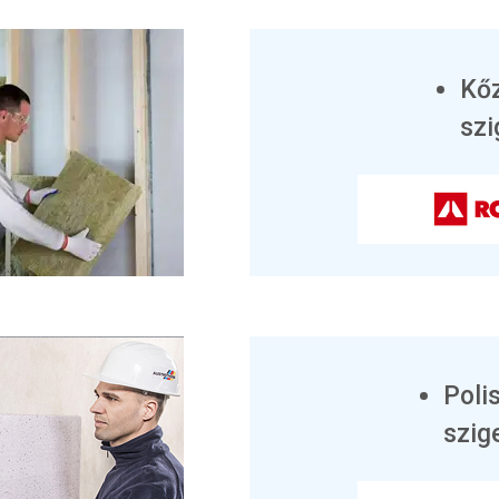
Kő
szi
Poli
szig