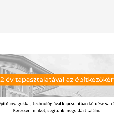
2 év tapasztalatával az építkezőkér
Építőanyagokkal, technológiával kapcsolatban kérdése van 
Keressen minket, segítünk megoldást találni.