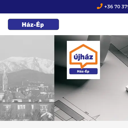

+36 70 37