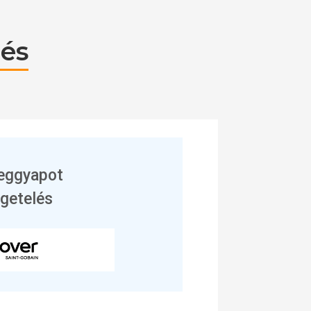
lés
eggyapot
igetelés