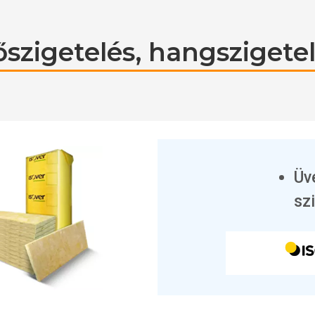
szigetelés, hangszigete
Üv
sz