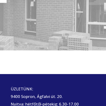
ÜZLETÜNK:
9400 Sopron, Ágfalvi út. 20.
Nyitva: hétfőtől-pétekig: 6.30-17.00