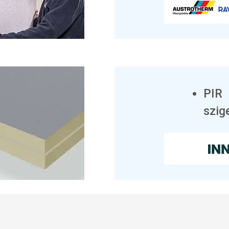
PIR
szig