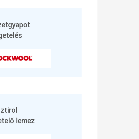
zetgyapot
getelés
sztirol
etelő lemez