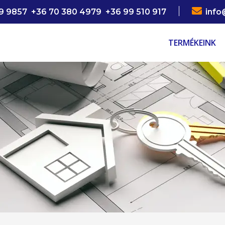

9 9857 +36 70 380 4979 +36 99 510 917
info
TERMÉKEINK